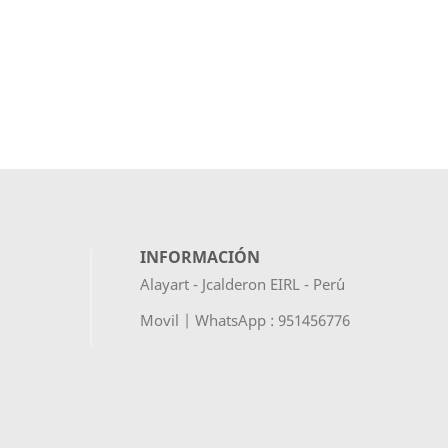
INFORMACIÓN
Alayart - Jcalderon EIRL - Per´u
Movil | WhatsApp : 951456776