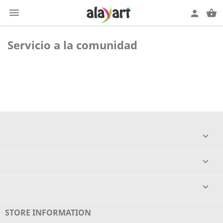

shopping_basket
person
Servicio a la comunidad



STORE INFORMATION