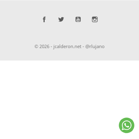
Facebook
Twitter
YouTube
Instagram
© 2026 - jcalderon.net - @rlujano
Whata